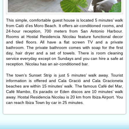
This simple, comfortable guest house is located 5 minutes’ walk
from Caló d’es Moro Beach. It offers air-conditioned rooms, and
24-hour reception, 700 meters from San Antonio Harbour.
Rooms at Hostal Residencia Nicolau feature functional decor
and tiled floors. All have a flat screen TV and a private
bathroom. The private bathroom comes with soap for the first
day, hair dryer and a set of towels. There is room cleaning
service everyday except on Sundays and you can hire a safe at
reception. Nicolau has an air-conditioned bar.
The town’s Sunset Strip is just 5 minutes’ walk away. Tourist
information is offered and Cala Gració and Cala Gracioneta
beaches are within 15 minutes’ walk. The famous Café del Mar,
Café Mambo, Es paradis or Eden discos are 10 minutes’ walk
away. Hostal Residencia Nicolau is 20 km from Ibiza Airport. You
can reach Ibiza Town by car in 25 minutes.